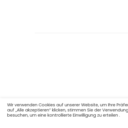
Fenster
Fenster
geöffnet)
geöffnet)
geöffnet)
Micha Neubauer KG • Brixent
Wir verwenden Cookies auf unserer Website, um Ihre Präf
auf „Alle akzeptieren“ klicken, stimmen Sie der Verwendung
besuchen, um eine kontrollierte Einwilligung zu erteilen .