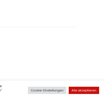
123 • www.folientechniker.at
ie
n“
Cookie-Einstellungen
Alle akzeptieren