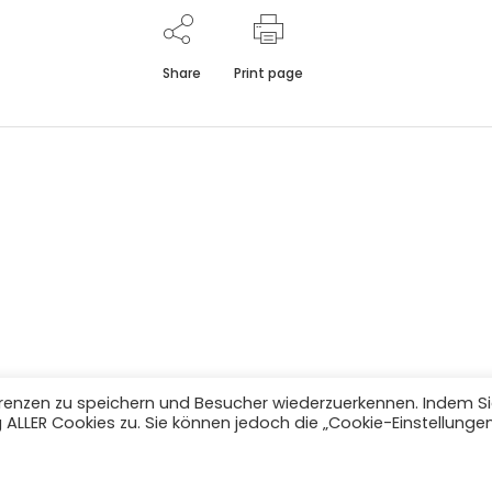
Share
Print page
aler Straße 51 • A-6300 Wörgl • Tel. +43 5332 23
erenzen zu speichern und Besucher wiederzuerkennen. Indem S
 ALLER Cookies zu. Sie können jedoch die „Cookie-Einstellunge